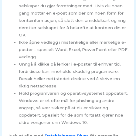
selskaper du gjør forretninger med. Hvis du noen
gang mottar en e-post som ber om noen form for
kontoinformasjon, så slett den umiddelbart og ring
deretter selskapet for å bekrefte at kontoen din er
OK.
Ikke åpne vedlegg i mistenkelige eller merkelige e-
poster – spesielt Word, Excel, PowerPoint eller PDF-
vedlegg.
Unngå å klikke på lenker i e-poster til enhver tid,
fordi disse kan inneholde skadelig programvare.
Besøk heller nettstedet direkte ved å skrive inn
riktig nettadresse.
Hold programvaren og operativsystemet oppdatert.
Windows er et ofte mål for phishing og andre
angrep, så vær sikker på at du er sikker og
oppdatert. Spesielt for de som fortsatt kjører noe
eldre versjoner enn Windows 10.
Husk at alle med
Datahjelperne Pluss
får personlig