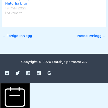
Naturlig brun
19. mai 2025
i "Aktuelt"
←
Forrige Innlegg
Neste Innlegg
→
Copyright © 2026 Datahjelperne.no AS