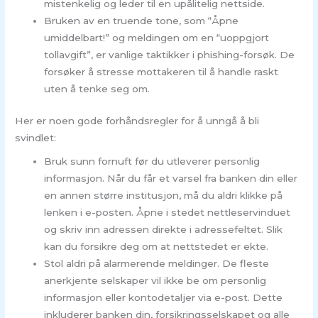
mistenkelig og leder til en upålitelig nettside.
Bruken av en truende tone, som “Åpne
umiddelbart!” og meldingen om en “uoppgjort
tollavgift”, er vanlige taktikker i phishing-forsøk. De
forsøker å stresse mottakeren til å handle raskt
uten å tenke seg om.
Her er noen gode forhåndsregler for å unngå å bli
svindlet:
Bruk sunn fornuft før du utleverer personlig
informasjon. Når du får et varsel fra banken din eller
en annen større institusjon, må du aldri klikke på
lenken i e-posten. Åpne i stedet nettleservinduet
og skriv inn adressen direkte i adressefeltet. Slik
kan du forsikre deg om at nettstedet er ekte.
Stol aldri på alarmerende meldinger. De fleste
anerkjente selskaper vil ikke be om personlig
informasjon eller kontodetaljer via e-post. Dette
inkluderer banken din, forsikringsselskapet og alle