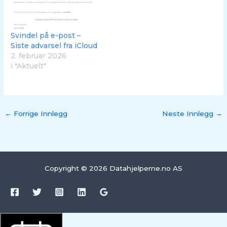
Svindel på e-post –
Siste advarsel fra iCloud
2. februar 2026
i "Aktuelt"
←
Forrige Innlegg
Neste Innlegg
→
Copyright © 2026 Datahjelperne.no AS