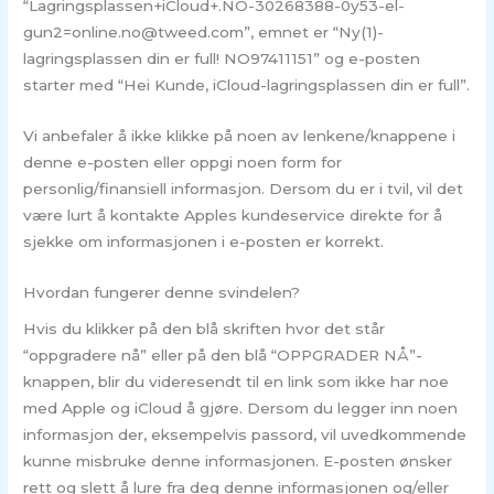
“Lagringsplassen+iCloud+.NO-30268388-0y53-el-
gun2=online.no@tweed.com”, emnet er “Ny(1)-
lagringsplassen din er full! NO97411151” og e-posten
starter med “Hei Kunde, iCloud-lagringsplassen din er full”.
Vi anbefaler å ikke klikke på noen av lenkene/knappene i
denne e-posten eller oppgi noen form for
personlig/finansiell informasjon. Dersom du er i tvil, vil det
være lurt å kontakte Apples kundeservice direkte for å
sjekke om informasjonen i e-posten er korrekt.
Hvordan fungerer denne svindelen?
Hvis du klikker på den blå skriften hvor det står
“oppgradere nå” eller på den blå “OPPGRADER NÅ”-
knappen, blir du videresendt til en link som ikke har noe
med Apple og iCloud å gjøre. Dersom du legger inn noen
informasjon der, eksempelvis passord, vil uvedkommende
kunne misbruke denne informasjonen. E-posten ønsker
rett og slett å lure fra deg denne informasjonen og/eller