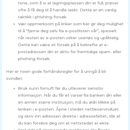
tone, som å si at lagringsplassen din er full, prøver
ofte å få deg til å handle raskt. Dette er en vanlig
taktikk i phishing-forsøk.
Vær oppmerksom på linker som ber gir deg mulighet
til å “fjerne deg selv fra e-postlisten vår”, spesielt
når resten av e-posten virker useriøs og upålitelig.
Dette kan være et forsøk på å bekrefte at e-
postadressen din er aktiv for fremtidige spam- eller
phishing-forsøk.
Her er noen gode forhåndsregler for å unngå å bli
svindlet:
Bruk sunn fornuft før du utleverer sensitiv
informasjon. Når du får et varsel fra banken din eller
en annen større institusjon, må du aldri klikke på
lenken i e-posten. Åpne i stedet nettleservinduet
og skriv inn adressen direkte i adressefeltet, slik at
du kan forsikre deg om at nettstedet er ekte.
Stol aldri på alarmerende meldinger. De fleste