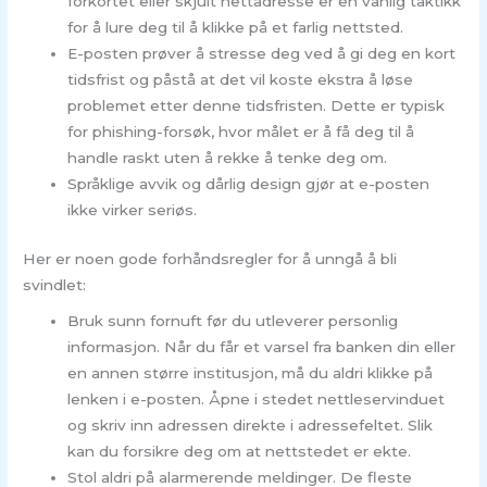
forkortet eller skjult nettadresse er en vanlig taktikk
for å lure deg til å klikke på et farlig nettsted.
E-posten prøver å stresse deg ved å gi deg en kort
tidsfrist og påstå at det vil koste ekstra å løse
problemet etter denne tidsfristen. Dette er typisk
for phishing-forsøk, hvor målet er å få deg til å
handle raskt uten å rekke å tenke deg om.
Språklige avvik og dårlig design gjør at e-posten
ikke virker seriøs.
Her er noen gode forhåndsregler for å unngå å bli
svindlet:
Bruk sunn fornuft før du utleverer personlig
informasjon. Når du får et varsel fra banken din eller
en annen større institusjon, må du aldri klikke på
lenken i e-posten. Åpne i stedet nettleservinduet
og skriv inn adressen direkte i adressefeltet. Slik
kan du forsikre deg om at nettstedet er ekte.
Stol aldri på alarmerende meldinger. De fleste