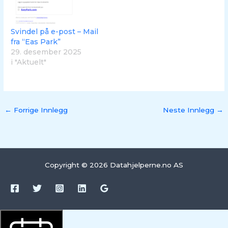
Svindel på e-post – Mail
fra “Eas Park”
29. desember 2025
i "Aktuelt"
←
Forrige Innlegg
Neste Innlegg
→
Copyright © 2026 Datahjelperne.no AS