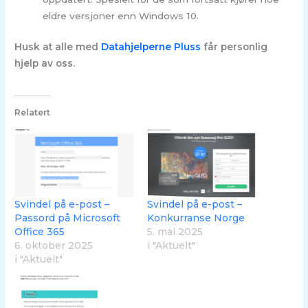
eldre versjoner enn Windows 10.
Husk at alle med
Datahjelperne Pluss
får personlig
hjelp av oss.
Relatert
Svindel på e-post –
Svindel på e-post –
Passord på Microsoft
Konkurranse Norge
Office 365
5. mai 2025
6. oktober 2025
i "Aktuelt"
i "Aktuelt"