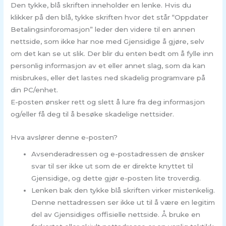
Den tykke, blå skriften inneholder en lenke. Hvis du
klikker på den blå, tykke skriften hvor det står “Oppdater
Betalingsinforomasjon” leder den videre til en annen
nettside, som ikke har noe med Gjensidige å gjøre, selv
om det kan se ut slik. Der blir du enten bedt om å fylle inn
personlig informasjon av et eller annet slag, som da kan
misbrukes, eller det lastes ned skadelig programvare på
din PC/enhet.
E-posten ønsker rett og slett å lure fra deg informasjon
og/eller få deg til å besøke skadelige nettsider.
Hva avslører denne e-posten?
Avsenderadressen og e-postadressen de ønsker
svar til ser ikke ut som de er direkte knyttet til
Gjensidige, og dette gjør e-posten lite troverdig.
Lenken bak den tykke blå skriften virker mistenkelig.
Denne nettadressen ser ikke ut til å være en legitim
del av Gjensidiges offisielle nettside. Å bruke en