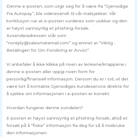
Denne e-posten, som utgir seg for å være fra “Gjensidige
Fra Autopay”, ble videresendt til vår mailsjekker. Vår
konklusjon var at e-posten vurderes som usikker og den
er høyst sannsynlig et phishing-forsøk.
Avsenderadressen står som
“noreply@salesmatemail.com” og emnet er “Viktig :
Betalingen for Din Forsikring er Avvist”.
Vi anbefaler å ikke klikke på noen av lenkene/knappene i
denne e-posten eller oppgi noen form for
personlig/finansiell informasjon. Dersom du er i tvil, vil det
være lurt å kontakte Gjensidiges kundeservice direkte for
å sjekke om informasjonen i e-posten er korrekt.
Hvordan fungerer denne svindelen?
E-posten er høyst sannsynlig et phishing-forsøk, altså et
forsøk på å “fiske” informasjon fra deg for så å misbruke
den informasjonen: