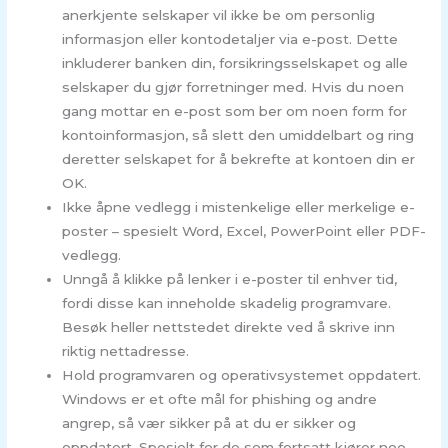
anerkjente selskaper vil ikke be om personlig
informasjon eller kontodetaljer via e-post. Dette
inkluderer banken din, forsikringsselskapet og alle
selskaper du gjør forretninger med. Hvis du noen
gang mottar en e-post som ber om noen form for
kontoinformasjon, så slett den umiddelbart og ring
deretter selskapet for å bekrefte at kontoen din er
OK.
Ikke åpne vedlegg i mistenkelige eller merkelige e-
poster – spesielt Word, Excel, PowerPoint eller PDF-
vedlegg.
Unngå å klikke på lenker i e-poster til enhver tid,
fordi disse kan inneholde skadelig programvare.
Besøk heller nettstedet direkte ved å skrive inn
riktig nettadresse.
Hold programvaren og operativsystemet oppdatert.
Windows er et ofte mål for phishing og andre
angrep, så vær sikker på at du er sikker og
oppdatert. Spesielt for de som fortsatt kjører noe