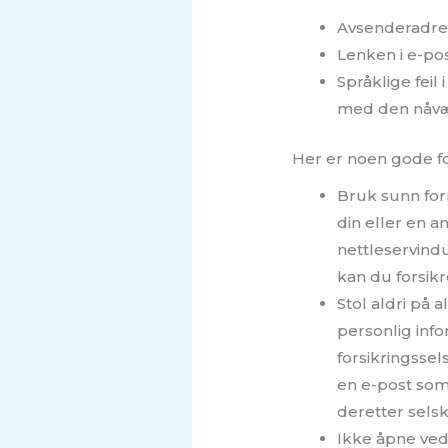
Avsenderadress
Lenken i e-pos
Språklige feil
med den nåvær
Her er noen gode fo
Bruk sunn forn
din eller en a
nettleservindu
kan du forsikr
Stol aldri på 
personlig info
forsikringsse
en e-post som
deretter selsk
Ikke åpne vedl