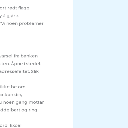
ort rødt flagg.
 å gjøre.
l “Vi noen problemer
 varsel fra banken
sten. Åpne i stedet
dressefeltet. Slik
l ikke be om
anken din,
 du noen gang mottar
iddelbart og ring
ord, Excel,