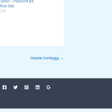
-post – Passord på
fice 365
2025
Neste Innlegg
→