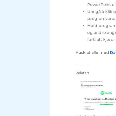
PowerPoint el
Unngå å klikke
programvare. B
Hold programv
og andre angre
fortsatt kjøre
Husk at alle med
Da
Relatert