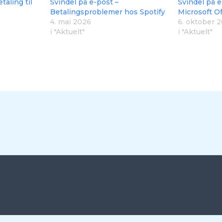
taling til
Svindel på e-post –
Svindel på e
Betalingsproblemer hos Spotify
Microsoft Of
4. mai 2026
6. oktober 
i "Aktuelt"
i "Aktuelt"