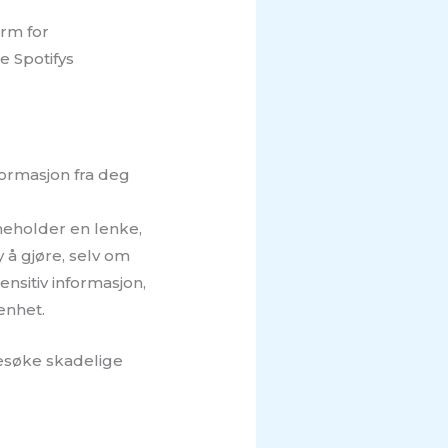
orm for
te Spotifys
nformasjon fra deg
neholder en lenke,
 å gjøre, selv om
ensitiv informasjon,
enhet.
 besøke skadelige