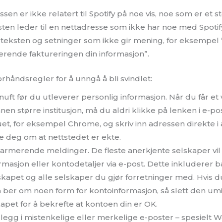
en er ikke relatert til Spotify på noe vis, noe som er et st
ten leder til en nettadresse som ikke har noe med Spotify
 i teksten og setninger som ikke gir mening, for eksempe
ende faktureringen din informasjon”.
rhåndsregler for å unngå å bli svindlet:
uft før du utleverer personlig informasjon. Når du får et
nnen større institusjon, må du aldri klikke på lenken i e-po
et, for eksempel Chrome, og skriv inn adressen direkte i a
e deg om at nettstedet er ekte.
alarmerende meldinger. De fleste anerkjente selskaper vi
rmasjon eller kontodetaljer via e-post. Dette inkluderer b
lskapet og alle selskaper du gjør forretninger med. Hvis
 ber om noen form for kontoinformasjon, så slett den um
apet for å bekrefte at kontoen din er OK.
egg i mistenkelige eller merkelige e-poster – spesielt W