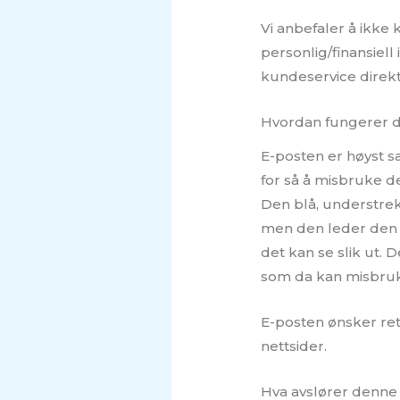
Vi anbefaler å ikke
personlig/finansiell 
kundeservice direkt
Hvordan fungerer d
E-posten er høyst sa
for så å misbruke d
Den blå, understrek
men den leder den v
det kan se slik ut. D
som da kan misbruke
E-posten ønsker rett
nettsider.
Hva avslører denne