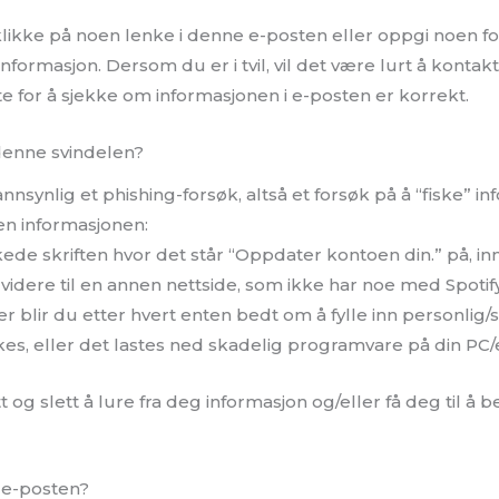
 klikke på noen lenke i denne e-posten eller oppgi noen f
informasjon. Dersom du er i tvil, vil det være lurt å kontak
e for å sjekke om informasjonen i e-posten er korrekt.
enne svindelen?
nnsynlig et phishing-forsøk, altså et forsøk på å “fiske” i
en informasjonen:
ede skriften hvor det står “Oppdater kontoen din.” på, in
idere til en annen nettside, som ikke har noe med Spotify
er blir du etter hvert enten bedt om å fylle inn personlig/s
s, eller det lastes ned skadelig programvare på din PC/
 og slett å lure fra deg informasjon og/eller få deg til å
 e-posten?