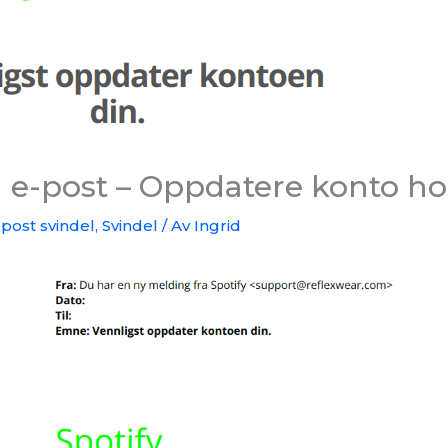
å e-post – Oppdatere konto ho
-post svindel
,
Svindel
/ Av
Ingrid