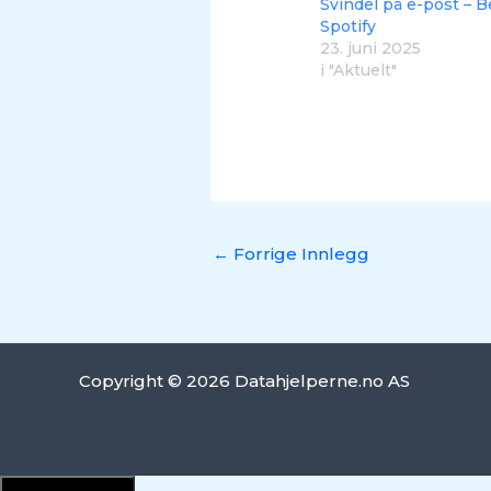
Svindel på e-post – Be
Spotify
23. juni 2025
i "Aktuelt"
←
Forrige Innlegg
Copyright © 2026 Datahjelperne.no AS