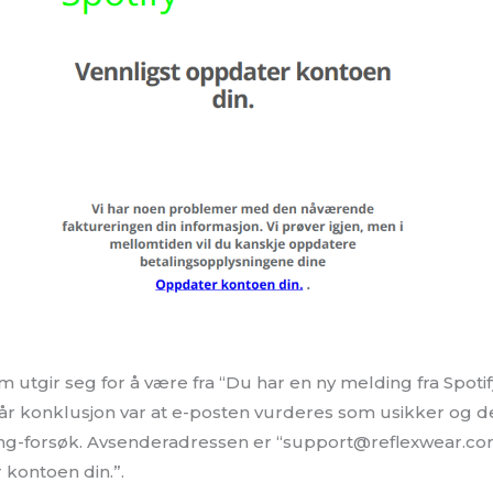
 utgir seg for å være fra “Du har en ny melding fra Spotif
. Vår konklusjon var at e-posten vurderes som usikker og d
hing-forsøk. Avsenderadressen er “support@reflexwear.c
 kontoen din.”.