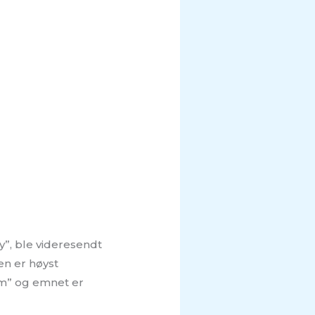
y”, ble videresendt
en er høyst
om” og emnet er