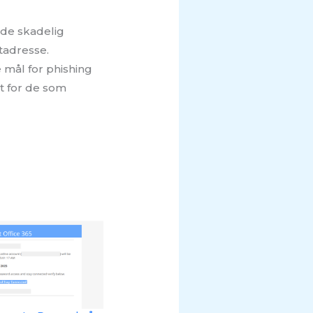
olde skadelig
ttadresse.
 mål for phishing
lt for de som