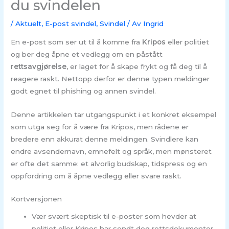
du svindelen
/
Aktuelt
,
E-post svindel
,
Svindel
/ Av
Ingrid
En e-post som ser ut til å komme fra
Kripos
eller politiet
og ber deg åpne et vedlegg om en påstått
rettsavgjørelse
, er laget for å skape frykt og få deg til å
reagere raskt. Nettopp derfor er denne typen meldinger
godt egnet til phishing og annen svindel.
Denne artikkelen tar utgangspunkt i et konkret eksempel
som utga seg for å være fra Kripos, men rådene er
bredere enn akkurat denne meldingen. Svindlere kan
endre avsendernavn, emnefelt og språk, men mønsteret
er ofte det samme: et alvorlig budskap, tidspress og en
oppfordring om å åpne vedlegg eller svare raskt.
Kortversjonen
Vær svært skeptisk til e-poster som hevder at
politiet eller Kripos har sendt deg rettsdokumenter