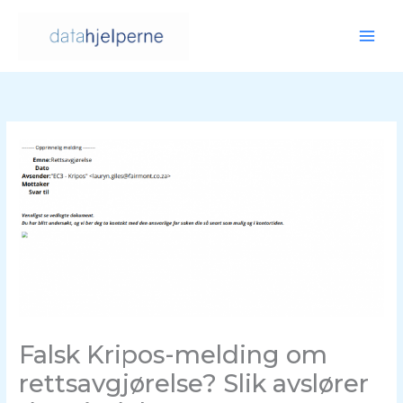
Hopp
rett
til
innholdet
Falsk Kripos-melding om
rettsavgjørelse? Slik avslører