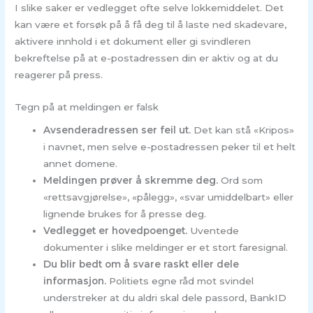
I slike saker er vedlegget ofte selve lokkemiddelet. Det
kan være et forsøk på å få deg til å laste ned skadevare,
aktivere innhold i et dokument eller gi svindleren
bekreftelse på at e-postadressen din er aktiv og at du
reagerer på press.
Tegn på at meldingen er falsk
Avsenderadressen ser feil ut.
Det kan stå «Kripos»
i navnet, men selve e-postadressen peker til et helt
annet domene.
Meldingen prøver å skremme deg.
Ord som
«rettsavgjørelse», «pålegg», «svar umiddelbart» eller
lignende brukes for å presse deg.
Vedlegget er hovedpoenget.
Uventede
dokumenter i slike meldinger er et stort faresignal.
Du blir bedt om å svare raskt eller dele
informasjon.
Politiets egne råd mot svindel
understreker at du aldri skal dele passord, BankID