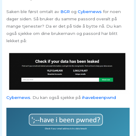
Saken ble først omtalt av
BGR
og
Cybernews
for noen
dager siden. Så bruker du samme passord overalt på
mange tjenester? Da er det på tide å bytte nå. Du kan
også sjekke om dine brukernavn og passord har blitt
lekket på:
Cybernews
. Du kan også sjekke på
ihavebeenpwnd