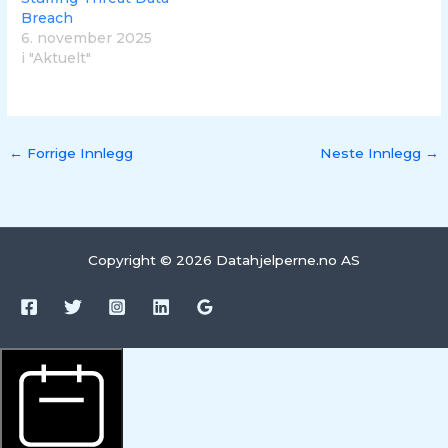
Breach
6. november 2025
i "Aktuelt"
←
Forrige Innlegg
Neste Innlegg
→
Copyright © 2026 Datahjelperne.no AS