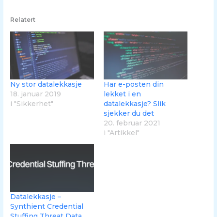
Relatert
Ny stor datalekkasje
Har e-posten din
18. januar 2019
lekket i en
i "Sikkerhet"
datalekkasje? Slik
sjekker du det
20. februar 2021
i "Artikkel"
Datalekkasje –
Synthient Credential
Stuffing Threat Data