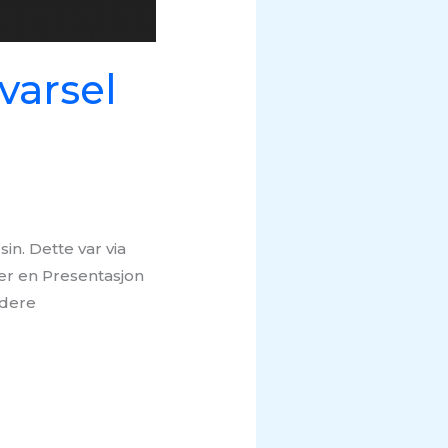
varsel
in. Dette var via
 er en Presentasjon
idere