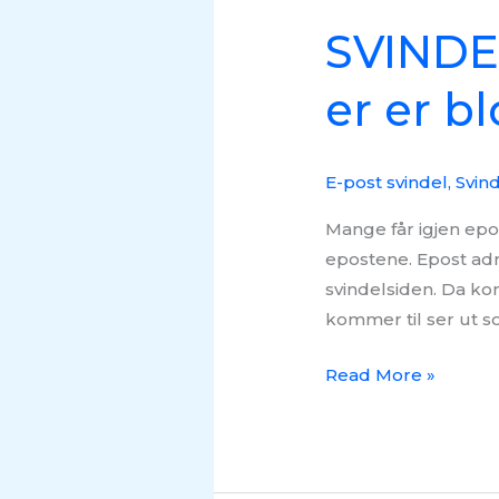
SVINDEL
er er bl
E-post svindel
,
Svin
Mange får igjen epo
epostene. Epost adr
svindelsiden. Da ko
kommer til ser ut 
Read More »