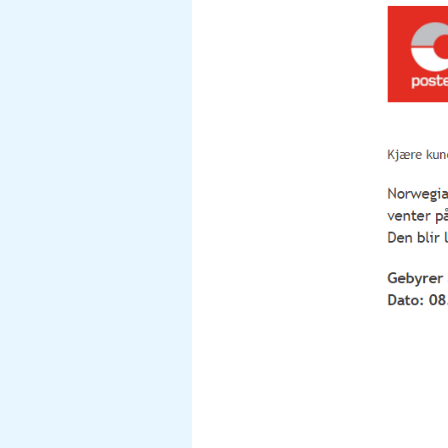
kommer
posten
mail
svindel
ifra?