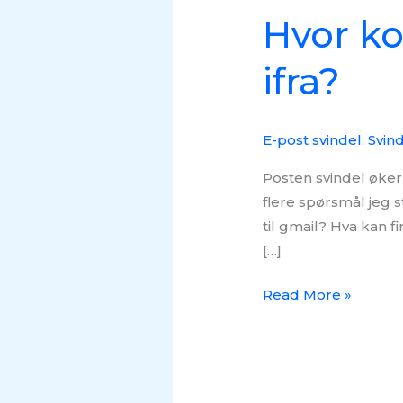
Hvor k
ifra?
E-post svindel
,
Svin
Posten svindel øker 
flere spørsmål jeg 
til gmail? Hva kan 
[…]
Read More »