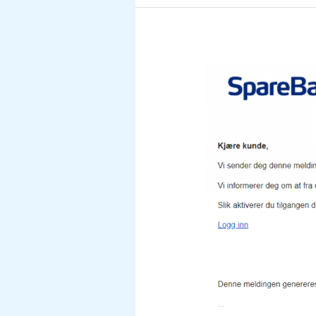
SVINDEL
–
Sparebank
1.
Din
tilgang
er
er
blokkert
svindel.