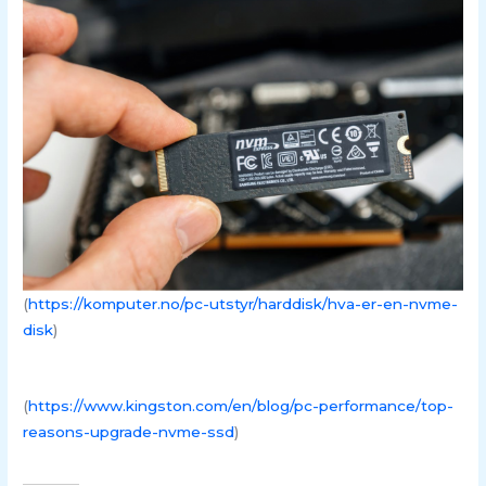
(
https://komputer.no/pc-utstyr/harddisk/hva-er-en-nvme-
disk
)
(
https://www.kingston.com/en/blog/pc-performance/top-
reasons-upgrade-nvme-ssd
)