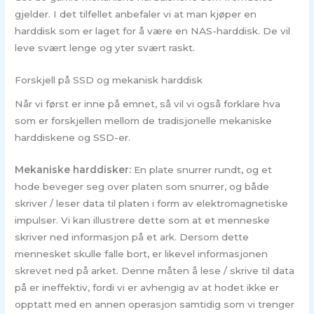
gjelder. I det tilfellet anbefaler vi at man kjøper en
harddisk som er laget for å være en NAS-harddisk. De vil
leve svært lenge og yter svært raskt.
Forskjell på SSD og mekanisk harddisk
Når vi først er inne på emnet, så vil vi også forklare hva
som er forskjellen mellom de tradisjonelle mekaniske
harddiskene og SSD-er.
Mekaniske harddisker:
En plate snurrer rundt, og et
hode beveger seg over platen som snurrer, og både
skriver / leser data til platen i form av elektromagnetiske
impulser. Vi kan illustrere dette som at et menneske
skriver ned informasjon på et ark. Dersom dette
mennesket skulle falle bort, er likevel informasjonen
skrevet ned på arket. Denne måten å lese / skrive til data
på er ineffektiv, fordi vi er avhengig av at hodet ikke er
opptatt med en annen operasjon samtidig som vi trenger