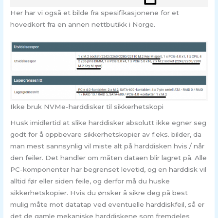
Her har vi også et bilde fra spesifikasjonene for et
hovedkort fra en annen nettbutikk i Norge.
Ikke bruk NVMe-harddisker til sikkerhetskopi
Husk imidlertid at slike harddisker absolutt ikke egner seg
godt for å oppbevare sikkerhetskopier av f.eks. bilder, da
man mest sannsynlig vil miste alt på harddisken hvis / når
den feiler. Det handler om måten dataen blir lagret på. Alle
PC-komponenter har begrenset levetid, og en harddisk vil
alltid før eller siden feile, og derfor må du huske
sikkerhetskopier. Hvis du ønsker å sikre deg på best
mulig måte mot datatap ved eventuelle harddiskfeil, så er
det de gamle mekaniske harddiskene som fremdeles