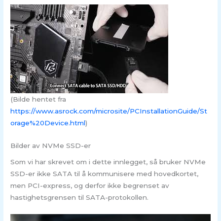
(Bilde hentet fra
https://www.asrock.com/microsite/PCInstallationGuide/St
orage%20Device.html
)
Bilder av NVMe SSD-er
Som vi har skrevet om i dette innlegget, så bruker NVMe
SSD-er ikke SATA til å kommunisere med hovedkortet,
men PCI-express, og derfor ikke begrenset av
hastighetsgrensen til SATA-protokollen.