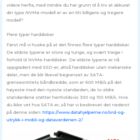
videre herfra, med mindre du har grunn til å tro at akkurat
din type NVMe-modell er av en litt billigere og tregere
modell?
Flere typer harddisker
Først må vi huske på at det finnes flere typer harddisker.
De eldste typene er store og tunge, og svært treige i
forhold til NVMe-harddisker. De eldste typene er nå
oppgradert med SSD-er, altså harddisker uten mekaniske
deler, men de blir likevel begrenset av SATA-
grensesnittets båndbredde, som er 600 MB/s på det
høyeste med den nyeste standarden, de to eldre
standardene støtter henholdsvis 300 og 150 MB/s. Hvis
du ikke vet hva SATA er, så har vi beskrevet det nederst
på denne siden:
https://www.datahjelperne.no/ord-og-
utrykk-i-mobil-og-dataverdenen-2/