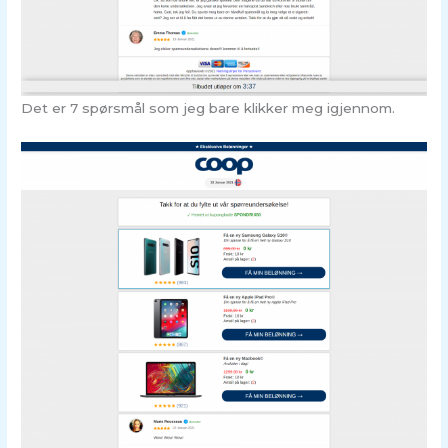
Det er 7 spørsmål som jeg bare klikker meg igjennom.