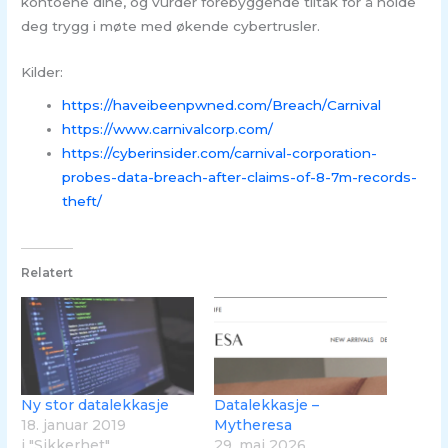
kontoene dine, og vurder forebyggende tiltak for å holde
deg trygg i møte med økende cybertrusler.
Kilder:
https://haveibeenpwned.com/Breach/Carnival
https://www.carnivalcorp.com/
https://cyberinsider.com/carnival-corporation-
probes-data-breach-after-claims-of-8-7m-records-
theft/
Relatert
Ny stor datalekkasje
Datalekkasje –
18. januar 2019
Mytheresa
i "Sikkerhet"
29. mai 2026