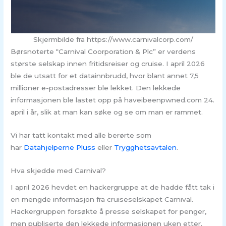
Skjermbilde fra https://www.carnivalcorp.com/
Børsnoterte “Carnival Coorporation & Plc” er verdens
største selskap innen fritidsreiser og cruise. I april 2026
ble de utsatt for et datainnbrudd, hvor blant annet 7,5
millioner e-postadresser ble lekket. Den lekkede
informasjonen ble lastet opp på haveibeenpwned.com 24.
april i år, slik at man kan søke og se om man er rammet.
Vi har tatt kontakt med alle berørte som
har
Datahjelperne Pluss
eller
Trygghetsavtalen
.
Hva skjedde med Carnival?
I april 2026 hevdet en hackergruppe at de hadde fått tak i
en mengde informasjon fra cruiseselskapet Carnival.
Hackergruppen forsøkte å presse selskapet for penger,
men publiserte den lekkede informasjonen uken etter.