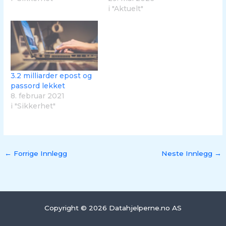
i "Aktuelt"
3.2 milliarder epost og
passord lekket
8. februar 2021
i "Sikkerhet"
←
Forrige Innlegg
Neste Innlegg
→
Copyright © 2026 Datahjelperne.no AS