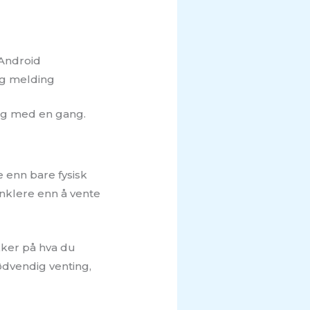
 Android
ig melding
ning med en gang.
e enn bare fysisk
enklere enn å vente
ikker på hva du
ødvendig venting,