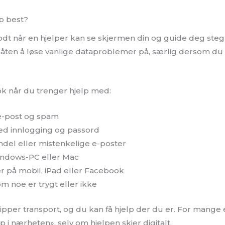
lp best?
odt når en hjelper kan se skjermen din og guide deg steg 
åten å løse vanlige dataproblemer på, særlig dersom du 
nok når du trenger hjelp med:
e-post og spam
d innlogging og passord
ndel eller mistenkelige e-poster
indows-PC eller Mac
på mobil, iPad eller Facebook
m noe er trygt eller ikke
lipper transport, og du kan få hjelp der du er. For mange
lp i nærheten», selv om hjelpen skjer digitalt.