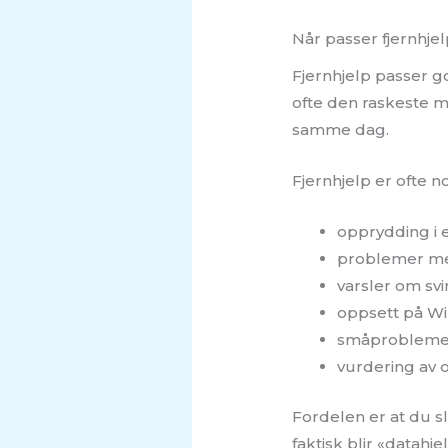
Når passer fjernhje
Fjernhjelp passer g
ofte den raskeste m
samme dag.
Fjernhjelp er ofte 
opprydding i 
problemer me
varsler om svi
oppsett på W
småproblemer 
vurdering av o
Fordelen er at du s
faktisk blir «datahje