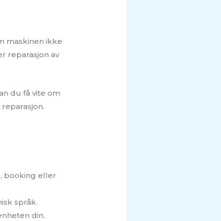
om maskinen ikke
ger reparasjon av
an du få vite om
l reparasjon.
, booking eller
isk språk.
enheten din.