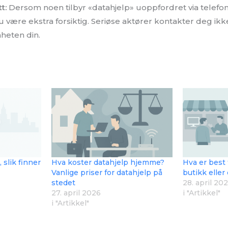
t:
Dersom noen tilbyr «datahjelp» uoppfordret via telefon,
 være ekstra forsiktig. Seriøse aktører kontakter deg ik
nheten din.
 slik finner
Hva koster datahjelp hjemme?
Hva er best 
Vanlige priser for datahjelp på
butikk eller
stedet
28. april 20
27. april 2026
i "Artikkel"
i "Artikkel"