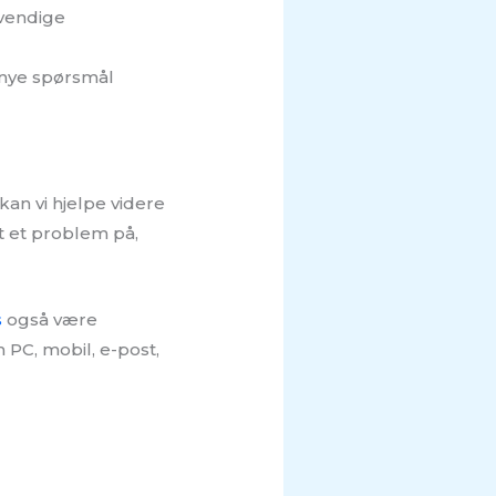
dvendige
 nye spørsmål
an vi hjelpe videre
t et problem på,
s
også være
 PC, mobil, e-post,