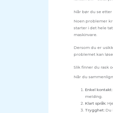
Når bør du se etter 
Noen problemer krev
starter i det hele t
maskinvare.
Dersom du er usikke
problemet kan løses 
Slik finner du rask 
Når du sammenligner 
Enkel kontakt:
melding.
Klart språk:
Hje
Trygghet:
Du b