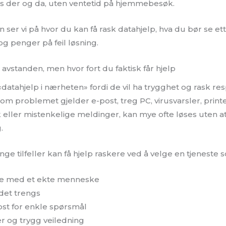
s der og da, uten ventetid på hjemmebesøk.
 ser vi på hvor du kan få rask datahjelp, hva du bør se e
og penger på feil løsning.
e avstanden, men hvor fort du faktisk får hjelp
datahjelp i nærheten» fordi de vil ha trygghet og rask res
om problemet gjelder e-post, treg PC, virusvarsler, print
eller mistenkelige meldinger, kan mye ofte løses uten a
.
nge tilfeller kan få hjelp raskere ved å velge en tjeneste s
le med et ekte menneske
 det trengs
ost for enkle spørsmål
er og trygg veiledning