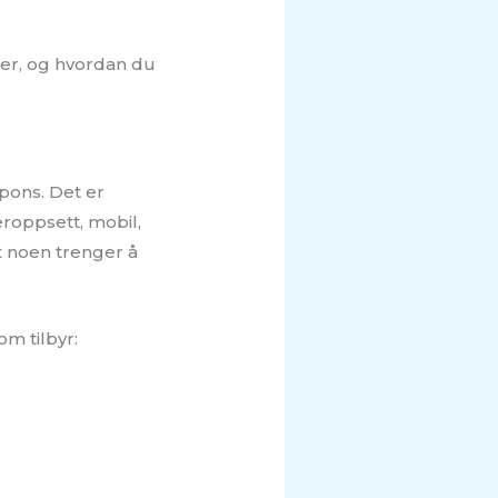
tter, og hvordan du
pons. Det er
eroppsett, mobil,
t noen trenger å
om tilbyr: