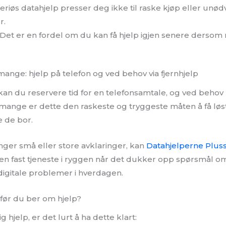
eriøs datahjelp presser deg ikke til raske kjøp eller unø
r.
Det er en fordel om du kan få hjelp igjen senere dersom
 mange: hjelp på telefon og ved behov via fjernhjelp
an du reservere tid for en telefonsamtale, og ved behov k
 mange er dette den raskeste og tryggeste måten å få løs
e de bor.
ger små eller store avklaringer, kan
Datahjelperne Plus
 en fast tjeneste i ryggen når det dukker opp spørsmål om
 digitale problemer i hverdagen.
 før du ber om hjelp?
g hjelp, er det lurt å ha dette klart: