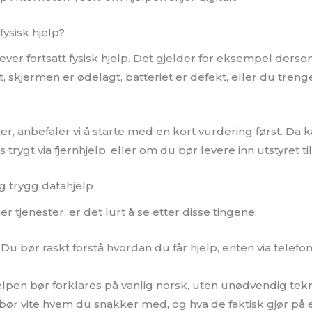
fysisk hjelp?
er fortsatt fysisk hjelp. Det gjelder for eksempel ders
att, skjermen er ødelagt, batteriet er defekt, eller du tren
r, anbefaler vi å starte med en kort vurdering først. Da k
trygt via fjernhjelp, eller om du bør levere inn utstyret ti
og trygg datahjelp
tjenester, er det lurt å se etter disse tingene:
Du bør raskt forstå hvordan du får hjelp, enten via telefon
lpen bør forklares på vanlig norsk, uten unødvendig tekn
ør vite hvem du snakker med, og hva de faktisk gjør på 