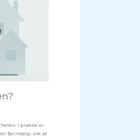
en?
heten. I praksis er
r fjernhjelp, slik at