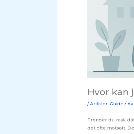
Hvor kan j
/
Artikler
,
Guide
/ Av
Trenger du rask data
det ofte motsatt. Den