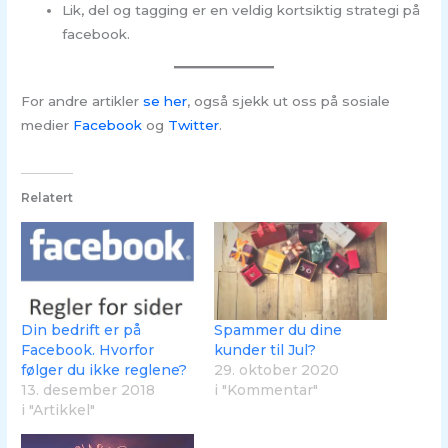
Lik, del og tagging er en veldig kortsiktig strategi på
facebook.
For andre artikler
se her
, også sjekk ut oss på sosiale
medier
Facebook
og
Twitter
.
Relatert
Din bedrift er på
Spammer du dine
Facebook. Hvorfor
kunder til Jul?
følger du ikke reglene?
29. oktober 2020
13. desember 2018
i "Kommentar"
i "Artikkel"