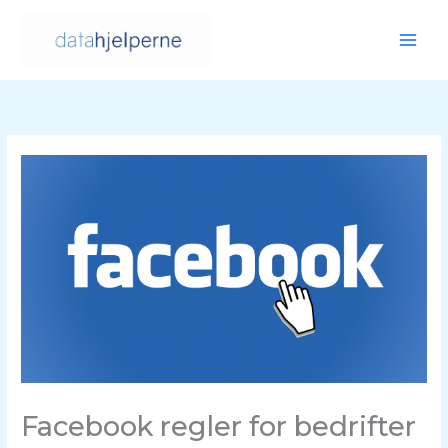
Hopp
rett
til
innholdet
Facebook regler for bedrifter