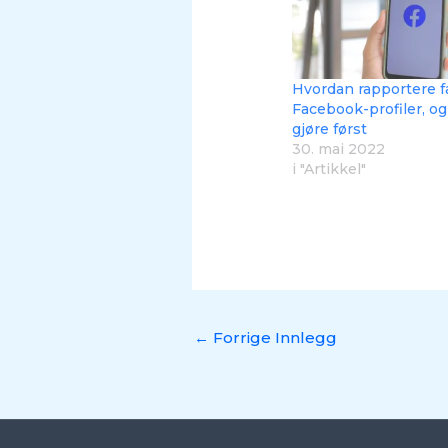
Hvordan rapportere f
Facebook-profiler, og
gjøre først
30. mai 2022
i "Artikkel"
←
Forrige Innlegg