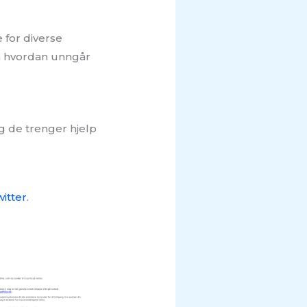
 for diverse
Så hvordan unngår
g de trenger hjelp
itter
.