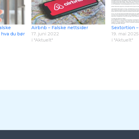
alske
Airbnb – Falske nettsider
Sextortion –
 hva du bør
17. juni 2022
19. mai 2025
i "Aktuelt"
i "Aktuelt"