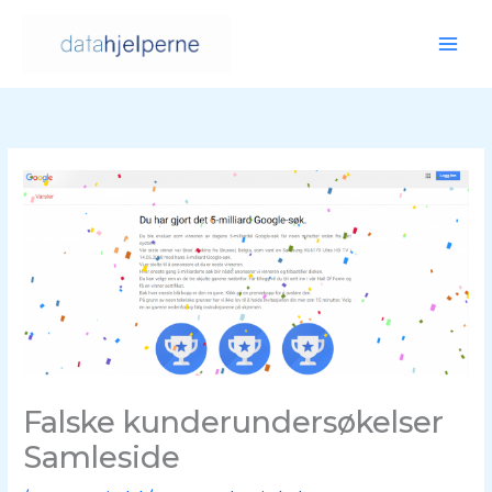
Hopp
rett
til
innholdet
Falske kunderundersøkelser
Samleside