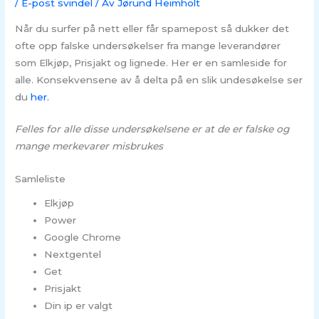
/
E-post svindel
/ Av
Jørund Heimholt
Når du surfer på nett eller får spamepost så dukker det
ofte opp falske undersøkelser fra mange leverandører
som Elkjøp, Prisjakt og lignede. Her er en samleside for
alle. Konsekvensene av å delta på en slik undesøkelse ser
du
her.
Felles for alle disse undersøkelsene er at de er falske og
mange merkevarer misbrukes
Samleliste
Elkjøp
Power
Google Chrome
Nextgentel
Get
Prisjakt
Din ip er valgt