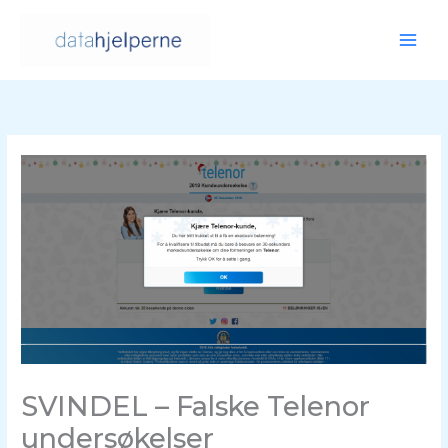
Hopp
rett
til
innholdet
SVINDEL – Falske Telenor
undersøkelser