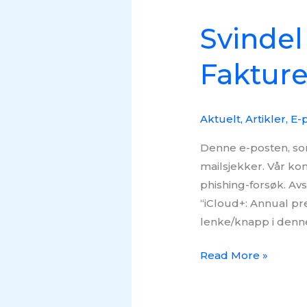
Svindel
Faktur
Aktuelt
,
Artikler
,
E-p
Denne e-posten, som 
mailsjekker. Vår ko
phishing-forsøk. Av
“iCloud+: Annual pre
lenke/knapp i denn
Read More »