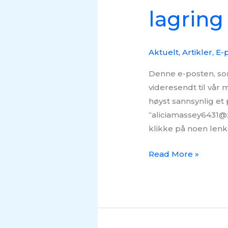
lagring
Aktuelt
,
Artikler
,
E-p
Denne e-posten, som
videresendt til vår
høyst sannsynlig et
“aliciamassey6431@x
klikke på noen lenk
Read More »