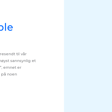
ple
esendt til vår
høyst sannsynlig et
”, emnet er
e på noen