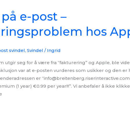
 på e-post –
eringsproblem hos Ap
ost svindel
,
Svindel
/
Ingrid
utgir seg for å være fra “fakturering” og Apple, ble vider
nklusjon var at e-posten vurderes som usikker og den er 
senderadressen er “info@breitenberg.riserinteractive.com
mium (1 year) €0.99 per year!!!”. Vi anbefaler å ikke klikk
e