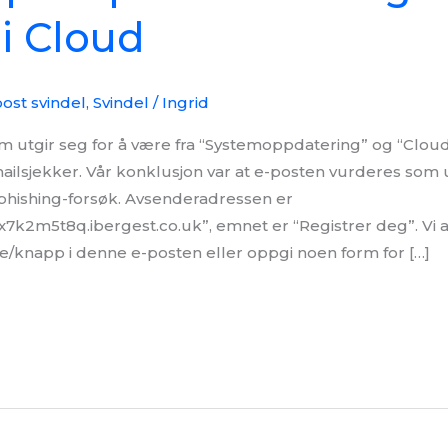
 i Cloud
ost svindel
,
Svindel
/
Ingrid
 utgir seg for å være fra “Systemoppdatering” og “Cloud
 mailsjekker. Vår konklusjon var at e-posten vurderes som
 phishing-forsøk. Avsenderadressen er
7k2m5t8q.ibergest.co.uk”, emnet er “Registrer deg”. Vi a
e/knapp i denne e-posten eller oppgi noen form for […]