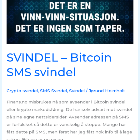
Bitcoin
SMS
svindel
SVINDEL – Bitcoin
SMS svindel
Crypto svindel
,
SMS Svindel
,
Svindel
/
Jørund Heimholt
Finans.no misbrukes nå som avsender i Bitcoin svindel
eller krypto markedsføring. De har selv advart mot svindel
på sine egne nettsidersider. Avsender adressen på SMS
er forfalsket så dette er vanskelig å stoppe. Mange har
fått dette på SMS, men først har jeg fått nok info til å lage
saken. Bitcoin er en ny og