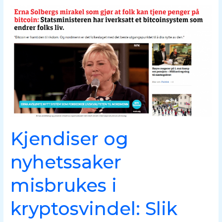
Kjendiser
og
nyhetssaker
misbrukes
i
kryptosvindel:
Slik
avslører
du
falske
annonser
Kjendiser og
nyhetssaker
misbrukes i
kryptosvindel: Slik