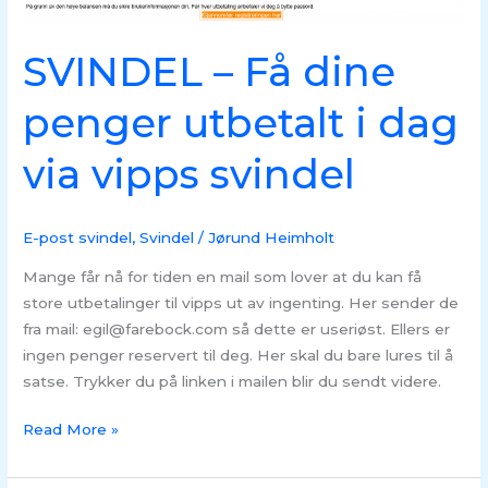
i
dag
SVINDEL – Få dine
via
vipps
penger utbetalt i dag
svindel
via vipps svindel
E-post svindel
,
Svindel
/
Jørund Heimholt
Mange får nå for tiden en mail som lover at du kan få
store utbetalinger til vipps ut av ingenting. Her sender de
fra mail: egil@farebock.com så dette er useriøst. Ellers er
ingen penger reservert til deg. Her skal du bare lures til å
satse. Trykker du på linken i mailen blir du sendt videre.
Read More »