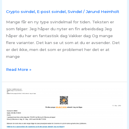
Crypto svindel
,
E-post svindel
,
Svindel
/
Jørund Heimholt
Mange får en ny type svindelmail for tiden. Teksten er
som følger: Jeg håper du nyter en fin arbeidsdag Jeg
håper du har en fantastisk dag Vakker dag Og mange
flere varianter. Det kan se ut som at du er avsender. Det
er det ikke, men det som er problemet her det er at
mange
Read More »
SVINDEL
–
Få
dine
penger
utbetalt