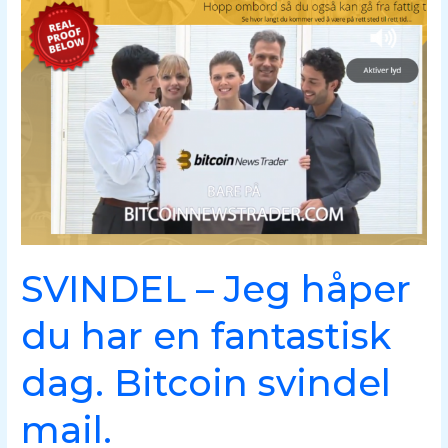
SVINDEL
–
Jeg
håper
du
har
en
fantastisk
dag.
Bitcoin
svindel
mail.
SVINDEL – Jeg håper
du har en fantastisk
dag. Bitcoin svindel
mail.