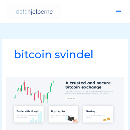
Hopp
rett
til
innholdet
bitcoin svindel
SVINDEL
–
Bitcoin
investerings