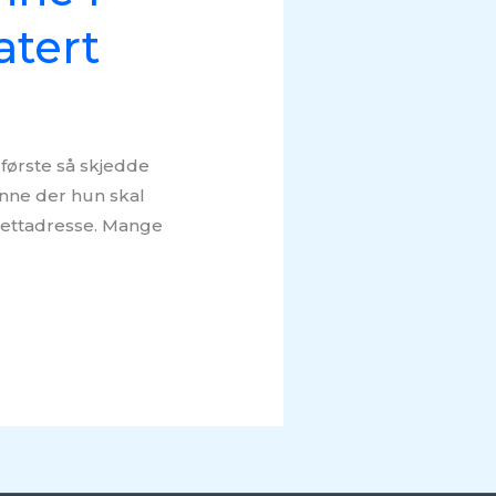
atert
 første så skjedde
enne der hun skal
 nettadresse. Mange