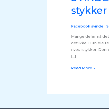
stykke
Facebook svindel
,
S
Mange deler nå dette
det ikke. Hun ble re
rives i stykker. De
[…]
Read More »