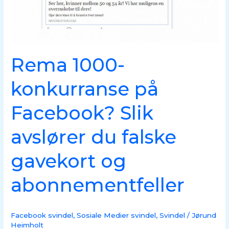
du
falske
gavekort
og
Rema 1000-
abonnementfeller
konkurranse på
Facebook? Slik
avslører du falske
gavekort og
abonnementfeller
Facebook svindel
,
Sosiale Medier svindel
,
Svindel
/
Jørund
Heimholt