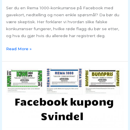
Ser du en Rema 1000-konkurranse på Facebook med
gavekort, nedtelling og noen enkle spørsmål? Da bør du
være skeptisk. Her forklarer vi hvordan slike falske
konkurranser fungerer, hvilke røde flagg du bør se etter,
og hva du gjør hvis du allerede har registrert deg.
Read More »
SVINDEL
–
Rema1000,
Kiwi
og
Bunnpris
er
rammet
av