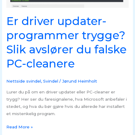
du
falske
Er driver updater-
PC-
cleanere
programmer trygge?
Slik avslører du falske
PC-cleanere
Nettside svindel
,
Svindel
/
Jørund Heimholt
Lurer du på om en driver updater eller PC-cleaner er
trygg? Her ser du faresignalene, hva Microsoft anbefaler i
stedet, og hva du bør gjøre hvis du allerede har installert
et mistenkelig program.
Read More »