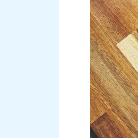
nett-
troll?