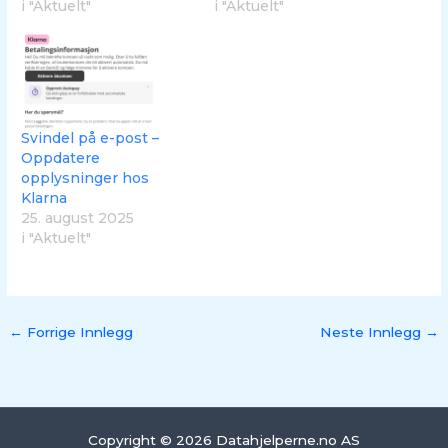
i "Aktuelt"
i "Aktuelt"
Svindel på e-post –
Oppdatere
opplysninger hos
Klarna
25. august 2025
i "Aktuelt"
←
Forrige Innlegg
Neste Innlegg
→
Copyright © 2026 Datahjelperne.no AS