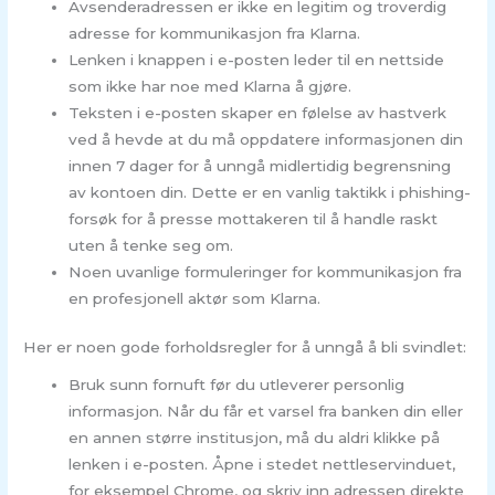
Avsenderadressen er ikke en legitim og troverdig
adresse for kommunikasjon fra Klarna.
Lenken i knappen i e-posten leder til en nettside
som ikke har noe med Klarna å gjøre.
Teksten i e-posten skaper en følelse av hastverk
ved å hevde at du må oppdatere informasjonen din
innen 7 dager for å unngå midlertidig begrensning
av kontoen din. Dette er en vanlig taktikk i phishing-
forsøk for å presse mottakeren til å handle raskt
uten å tenke seg om.
Noen uvanlige formuleringer for kommunikasjon fra
en profesjonell aktør som Klarna.
Her er noen gode forholdsregler for å unngå å bli svindlet:
Bruk sunn fornuft før du utleverer personlig
informasjon. Når du får et varsel fra banken din eller
en annen større institusjon, må du aldri klikke på
lenken i e-posten. Åpne i stedet nettleservinduet,
for eksempel Chrome, og skriv inn adressen direkte