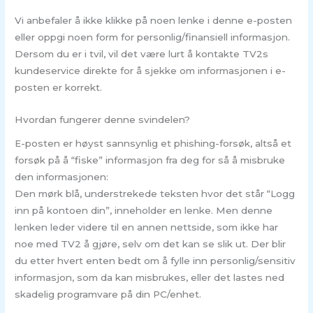
Vi anbefaler å ikke klikke på noen lenke i denne e-posten
eller oppgi noen form for personlig/finansiell informasjon.
Dersom du er i tvil, vil det være lurt å kontakte TV2s
kundeservice direkte for å sjekke om informasjonen i e-
posten er korrekt.
Hvordan fungerer denne svindelen?
E-posten er høyst sannsynlig et phishing-forsøk, altså et
forsøk på å “fiske” informasjon fra deg for så å misbruke
den informasjonen:
Den mørk blå, understrekede teksten hvor det står “Logg
inn på kontoen din”, inneholder en lenke. Men denne
lenken leder videre til en annen nettside, som ikke har
noe med TV2 å gjøre, selv om det kan se slik ut. Der blir
du etter hvert enten bedt om å fylle inn personlig/sensitiv
informasjon, som da kan misbrukes, eller det lastes ned
skadelig programvare på din PC/enhet.