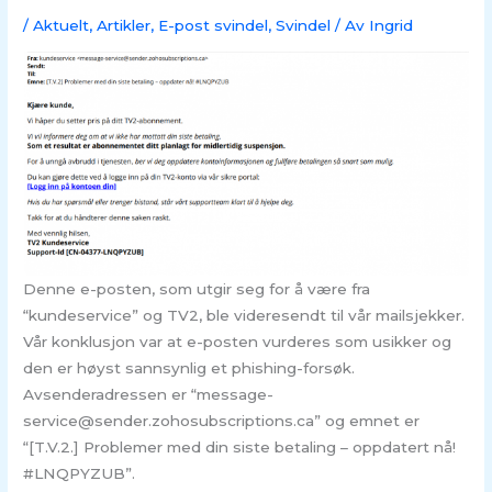
/
Aktuelt
,
Artikler
,
E-post svindel
,
Svindel
/ Av
Ingrid
Denne e-posten, som utgir seg for å være fra
“kundeservice” og TV2, ble videresendt til vår mailsjekker.
Vår konklusjon var at e-posten vurderes som usikker og
den er høyst sannsynlig et phishing-forsøk.
Avsenderadressen er “message-
service@sender.zohosubscriptions.ca” og emnet er
“[T.V.2.] Problemer med din siste betaling – oppdatert nå!
#LNQPYZUB”.