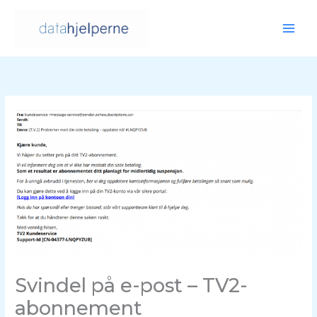
Hopp
rett
til
innholdet
Svindel på e-post – TV2-
abonnement