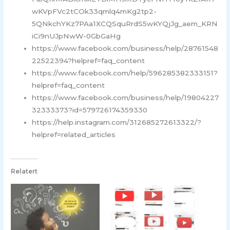
wKVpFVc2tCOk33qmlq4mKg2tp2-
5QNkchYKz7PAa1XCQSquRrdS5wKYQjJg_aem_KRN
iCi9nUJpNwW-0GbGaHg
https://www.facebook.com/business/help/28761548
22522394?helpref=faq_content
https://www.facebook.com/help/596285382333151?
helpref=faq_content
https://www.facebook.com/business/help/19804227
32333373?id=579726174359330
https://help.instagram.com/312685272613322/?
helpref=related_articles
Relatert