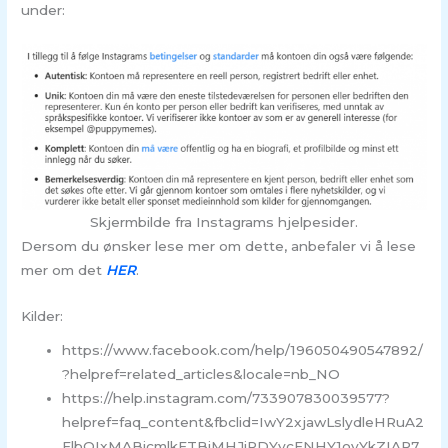
under:
Skjermbilde fra Instagrams hjelpesider.
Dersom du ønsker lese mer om dette, anbefaler vi å lese
mer om det
HER
.
Kilder:
https://www.facebook.com/help/196050490547892/
?helpref=related_articles&locale=nb_NO
https://help.instagram.com/733907830039577?
helpref=faq_content&fbclid=IwY2xjawLslydleHRuA2
FlbQIxMABicmlkETBiMHJiRDYycFNHY1oyYkZIAR7