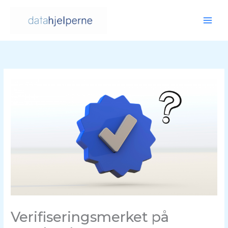
Hopp
rett
til
innholdet
Verifiseringsmerket på