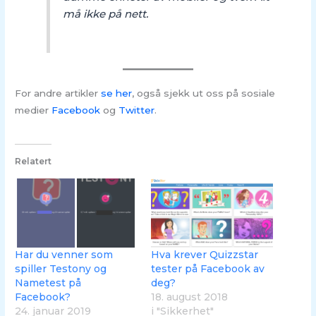
må ikke på nett.
For andre artikler
se her
, også sjekk ut oss på sosiale
medier
Facebook
og
Twitter
.
Relatert
Har du venner som
Hva krever Quizzstar
spiller Testony og
tester på Facebook av
Nametest på
deg?
Facebook?
18. august 2018
24. januar 2019
i "Sikkerhet"