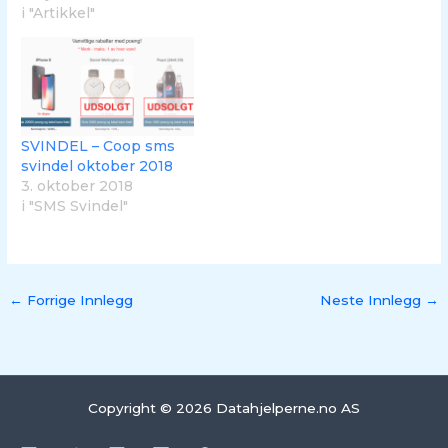
i "Artikkel"
SVINDEL – Coop sms
svindel oktober 2018
3. oktober 2018
i "SMS Svindel"
←
Forrige Innlegg
Neste Innlegg
→
Copyright © 2026 Datahjelperne.no AS