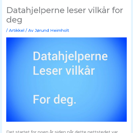
Datahjelperne leser vilkår for
deg
/
Artikkel
/ Av
Jørund Heimholt
Det startet for noen år siden når dette nettstedet var