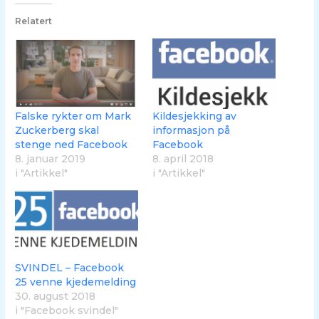
Relatert
Falske rykter om Mark
Kildesjekking av
Zuckerberg skal
informasjon på
stenge ned Facebook
Facebook
8. januar 2019
8. april 2018
i "Artikkel"
i "Artikkel"
SVINDEL – Facebook
25 venne kjedemelding
30. august 2018
i "Facebook svindel"