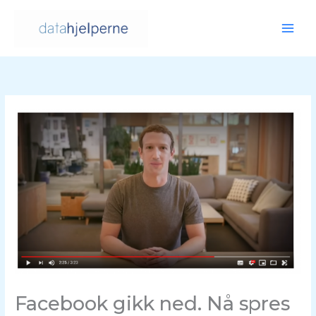
Hopp
rett
til
innholdet
Facebook gikk ned. Nå spres