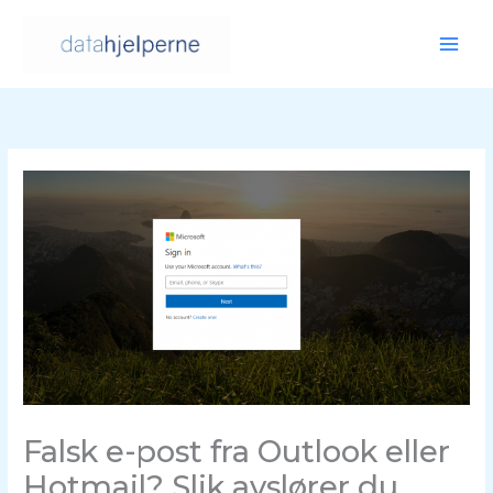
Hopp
rett
til
innholdet
Falsk e-post fra Outlook eller
Hotmail? Slik avslører du