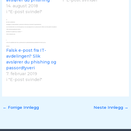
14. august 2018
i "E-post svindel"
Falsk e-post fra IT-
avdelingen? Slik
avslører du phishing og
passordtyveri
7. februar 2019
i "E-post svindel"
←
Forrige Innlegg
Neste Innlegg
→