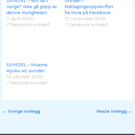
SVINDEL – Bor du i
Svindel –
norge? Ikke gå glipp av
Matlagingsoppskrifter
denne muligheten
fra Nora på Facebook
7. april 2020
17. november 2020
i "Facebook svindel"
i "Facebook svindel"
SVINDEL – Muama
Ryoko 4G svindel
14. oktober 2020
i "Nettside svindel"
←
Forrige Innlegg
Neste Innlegg
→