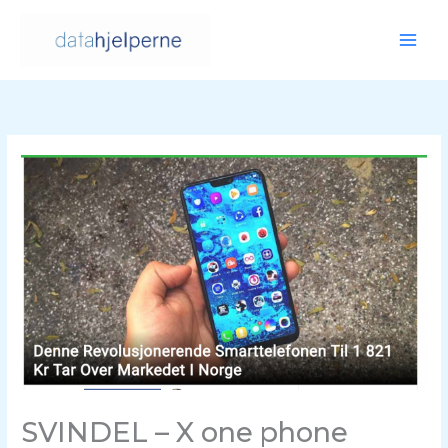
Hopp
rett
til
innholdet
SVINDEL – X one phone