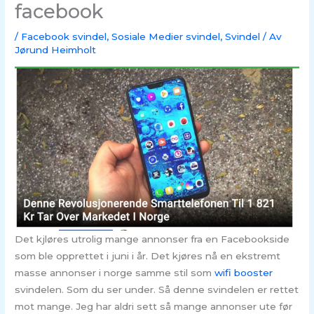
facebook
/
Facebook svindel
,
Sosiale Medier svindel
,
Svindel
/ Av
Jørund Heimholt
Det kjløres utrolig mange annonser fra en Facebookside
som ble opprettet i juni i år. Det kjøres nå en ekstremt
masse annonser i norge samme stil som
wifi booster
svindelen. Som du ser under. Så denne svindelen er rettet
mot mange. Jeg har aldri sett så mange annonser ute før