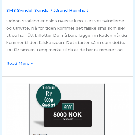
SMS Svindel
,
Svindel
/
Jørund Heimholt
Odeon storkino er oslos nyeste kino. Det vet svindlerne
og utnytte. Nå for tiden kommer det falske sms som sier
at du har fått billletter Du må bare legge inn koden når du
kommer til den falske siden. Det starter sånn som dette.
Du får smsen. Legg merke til da at de har nummeret og
Read More »
SVINDEL
–
Coop
svensk
mail
svindel