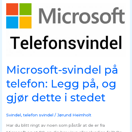
Microsoft-
svindel
på
telefon:
Legg
på,
og
gjør
dette
Microsoft-svindel på
i
stedet
telefon: Legg på, og
gjør dette i stedet
Svindel
,
telefon svindel
/
Jørund Heimholt
Har du blitt ringt av noen som påstår at de er fra