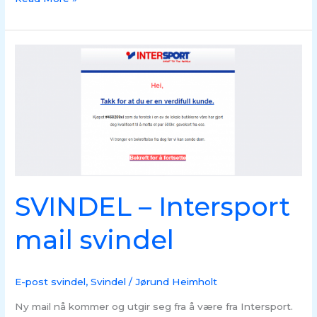
SVINDEL
–
Intersport
mail
svindel
SVINDEL – Intersport
mail svindel
E-post svindel
,
Svindel
/
Jørund Heimholt
Ny mail nå kommer og utgir seg fra å være fra Intersport.