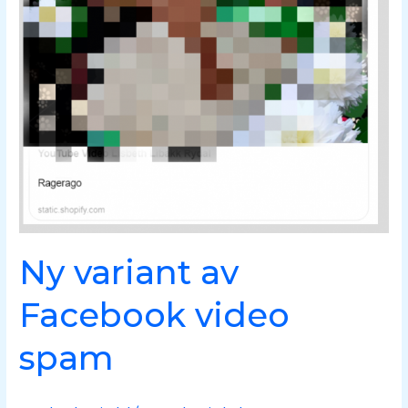
av
Facebook
video
spam
Ny variant av
Facebook video
spam