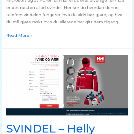
Microsoft og at PC-en din har virus eller alvorlige feil? Da
er det nesten alltid svindel. Her ser du hvordan denne
telefonsvindelen fungerer, hva du aldri bør gjøre, og hva
du må gjøre raskt hvis du allerede har gitt dem tilgang.
Read More »
SVINDEL
–
Helly
Hansen
misbrukes
i
sms
svindel
SVINDEL – Helly