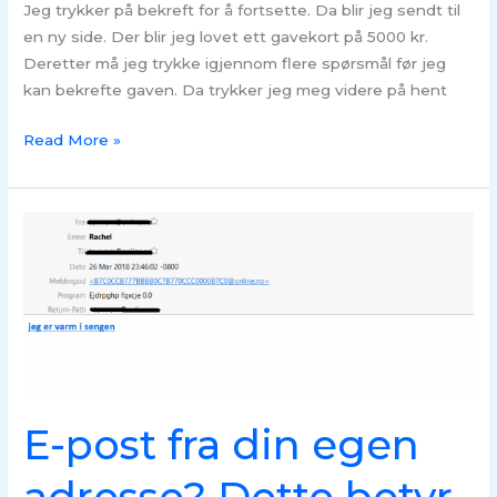
Jeg trykker på bekreft for å fortsette. Da blir jeg sendt til
en ny side. Der blir jeg lovet ett gavekort på 5000 kr.
Deretter må jeg trykke igjennom flere spørsmål før jeg
kan bekrefte gaven. Da trykker jeg meg videre på hent
Read More »
E-
post
fra
din
egen
adresse?
Dette
betyr
E-post fra din egen
det,
og
dette