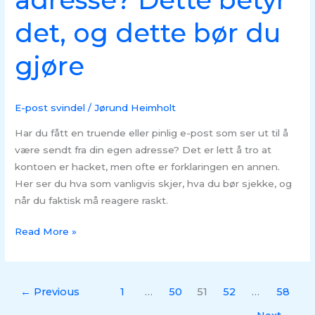
adresse? Dette betyr
bør
det, og dette bør du
du
gjøre
gjøre
E-post svindel
/
Jørund Heimholt
Har du fått en truende eller pinlig e-post som ser ut til å
være sendt fra din egen adresse? Det er lett å tro at
kontoen er hacket, men ofte er forklaringen en annen.
Her ser du hva som vanligvis skjer, hva du bør sjekke, og
når du faktisk må reagere raskt.
Read More »
←
Previous
1
…
50
51
52
…
58