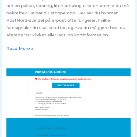
om en pakke, sporing, liten betaling eller en premie du må
bekrefte? Da bør du stoppe opp. Her ser du hvordan
PostNord-svindel på e-post ofte fungerer, hvilke
faresignaler du skal se etter, og hva du må gjøre hvis du
allerede har klikket eller lagt inn kortinformasjon.
Read More »
SVINDEL
–
PostNord
SMS
og
mail
svindel