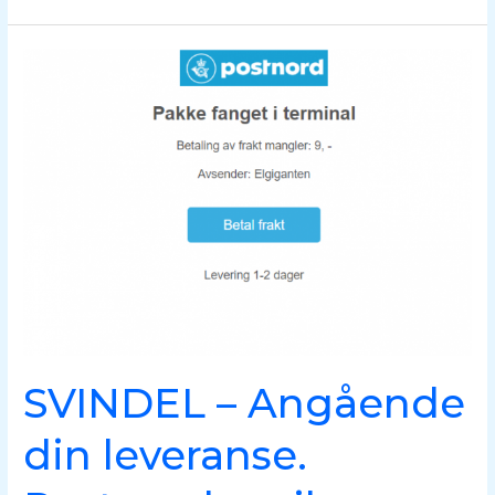
SVINDEL
–
Angående
din
leveranse.
Postnord
mail
svindel.
SVINDEL – Angående
din leveranse.