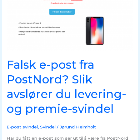
fra
PostNord?
Slik
avslører
du
levering-
og
premie-
Falsk e-post fra
svindel
PostNord? Slik
avslører du levering-
og premie-svindel
E-post svindel
,
Svindel
/
Jørund Heimholt
Har du fått en e-post som ser ut til å være fra PostNord