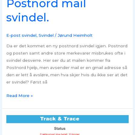
Postnord mail
svindel.
E-post svindel
,
Svindel
/
Jørund Heimholt
Da er det kommet en ny postnord svindel igjen. Postnord
og posten samt andre store merkevarer misbrukes ofte i
svindel desverre. Her ser du at mailen kommer fra
Postnord hjelp, men avsender mail er en gmail adresse så
den er lett å avsløre, men hva skjer hvis du ikke ser at det
er svindel? Først så
Read More »
Falsk
e-
post