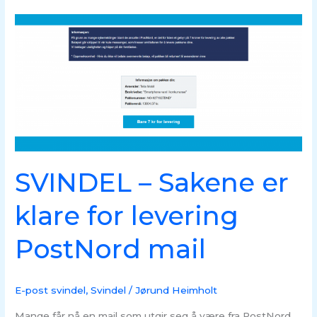
SVINDEL
–
Sakene
er
klare
for
levering
PostNord
mail
SVINDEL – Sakene er
klare for levering
PostNord mail
E-post svindel
,
Svindel
/
Jørund Heimholt
Mange får nå en mail som utgir seg å være fra PostNord.